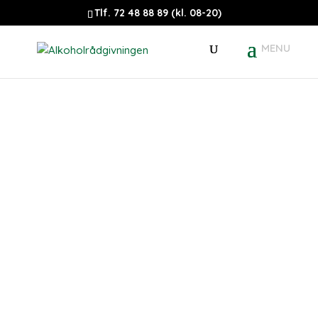
Tlf. 72 48 88 89 (kl. 08-20)
Lørdagsbehandling –
alkoholbehandling der
passer til dit arbejdsliv
Ring 72 48 88 89 (kl. 08–20)
Udfyld kontaktformular