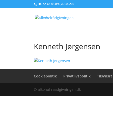
Tlf. 72 48 88 89 (kl. 08-20)
Kenneth Jørgensen
Cookiepolitik
Privatlivspolitik
Tilsynsr
© alkohol-raadgivningen.dk