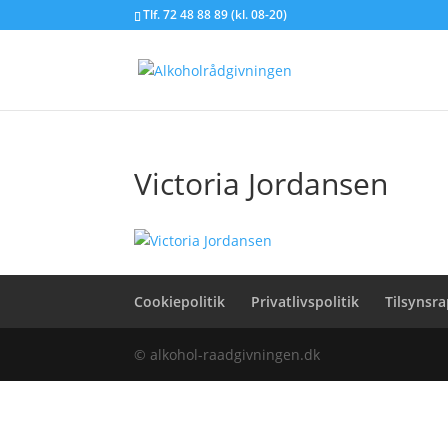
Tlf. 72 48 88 89 (kl. 08-20)
Victoria Jordansen
Cookiepolitik
Privatlivspolitik
Tilsynsr
© alkohol-raadgivningen.dk